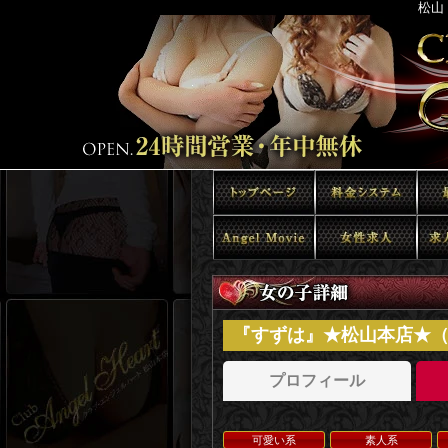
松山
『すずは』★松山本店★（
プロフィール
可愛い系
素人系