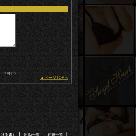
vice
apply.
ページTOPへ
いける娘）
出勤一覧
在籍一覧