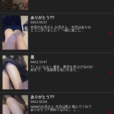
ありがとう??
04/13 05:37
自宅のお兄さん お兄さん、今日はありが
とうございました！ 一緒に過ごし…
星
04/12 15:47
?こんにちは！ 最近、夜空を見上げるのが
好きで、? 流星群を見に行きた…
ありがとう??
04/12 02:04
nanaのお兄さん 今日は私と遊んでくれて
ありがとう? 初めてなのに、こ…