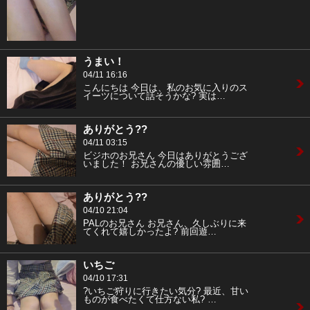
うまい！
04/11 16:16
こんにちは 今日は、私のお気に入りのス
イーツについて話そうかな? 実は…
ありがとう??
04/11 03:15
ビジホのお兄さん 今日はありがとうござ
いました！ お兄さんの優しい雰囲…
ありがとう??
04/10 21:04
PALのお兄さん お兄さん、久しぶりに来
てくれて嬉しかったよ? 前回遊…
いちご
04/10 17:31
?いちご狩りに行きたい気分? 最近、甘い
ものが食べたくて仕方ない私? …