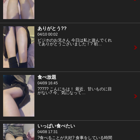
ありがとう??
04/10 00:02
ビジホのお兄さん 今日は私と遊んでくれ
てありがとうございました！? 初…
食べ放題
04/09 16:45
????? こんにちは！ 最近、甘いものに目
がない? 今、気になって…
いっぱい食べたい
04/08 17:31
?食べることが大好? 食事をしている時間