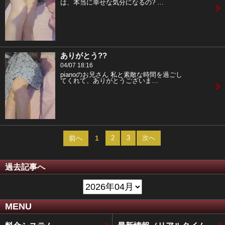
は、本当に幸せな気分になるの? …
ありがとう??
04/07 18:16
pianoのお兄さん 私と素敵な時間を過ごし
てくれて、ありがとうございま…
前へ
1
2
3
次へ
過去記事へ
MENU