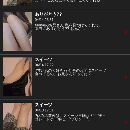
とう！ こんなに早く会いに来てくれる…
ありがとう??
04/14 23:31
senseのお兄さん 私を見つけてくれて、
本当にありがとう?? お兄さ…
スイーツ
04/14 17:22
?甘いもの大好き?? 仕事の合間にスイーツ
食べてるの、お兄さん知ってた？…
スイーツ
04/13 17:31
?休みの前夜は、スイーツ三昧なの? ?チョ
コレートケーキに、?プリン、?…