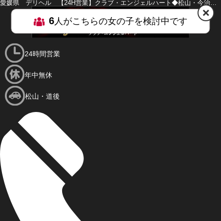
愛媛県 デリヘル 【24H営業】クラブ・エンジェルハート◆松山・今治・西条店◆
6
人がこちらの女の子を検討中です
HOME
MENU
24時間営業
年中無休
松山・道後