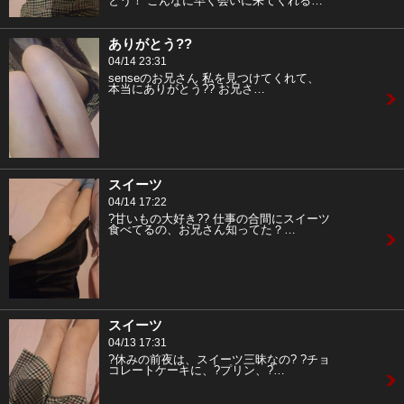
とう！ こんなに早く会いに来てくれる…
ありがとう??
04/14 23:31
senseのお兄さん 私を見つけてくれて、
本当にありがとう?? お兄さ…
スイーツ
04/14 17:22
?甘いもの大好き?? 仕事の合間にスイーツ
食べてるの、お兄さん知ってた？…
スイーツ
04/13 17:31
?休みの前夜は、スイーツ三昧なの? ?チョ
コレートケーキに、?プリン、?…