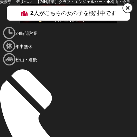
愛媛県 デリヘル 【24H営業】クラブ・エンジェルハート◆松山・今治・西条店◆
2
人がこちらの女の子を検討中です
HOME
MENU
24時間営業
年中無休
松山・道後