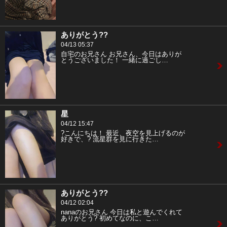
ありがとう??
04/13 05:37
自宅のお兄さん お兄さん、今日はありが
とうございました！ 一緒に過ごし…
星
04/12 15:47
?こんにちは！ 最近、夜空を見上げるのが
好きで、? 流星群を見に行きた…
ありがとう??
04/12 02:04
nanaのお兄さん 今日は私と遊んでくれて
ありがとう? 初めてなのに、こ…