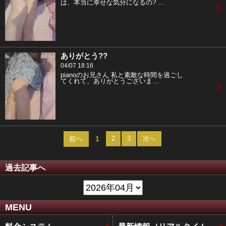
は、本当に幸せな気分になるの? …
ありがとう??
04/07 18:16
pianoのお兄さん 私と素敵な時間を過ごし
てくれて、ありがとうございま…
前へ
1
2
3
次へ
過去記事へ
MENU