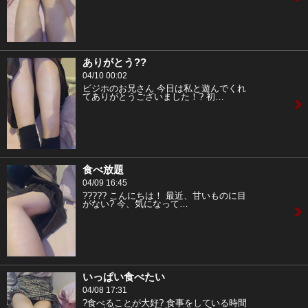
ありがとう??
04/10 00:02
ビジホのお兄さん 今日は私と遊んでくれ
てありがとうございました！? 初…
食べ放題
04/09 16:45
????? こんにちは！ 最近、甘いものに目
がない? 今、気になって…
いっぱい食べたい
04/08 17:31
?食べることが大好? 食事をしている時間