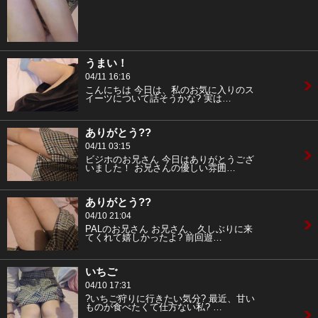
うまい！
04/11 16:16
こんにちは 今日は、私のお気に入りのス
イーツについて話そうかな? 実は…
ありがとう??
04/11 03:15
ビジホのお兄さん 今日はありがとうござ
いました！ お兄さんの優しい雰囲…
ありがとう??
04/10 21:04
PALのお兄さん お兄さん、久しぶりに来
てくれて嬉しかったよ? 前回遊…
いちご
04/10 17:31
?いちご狩りに行きたい気分? 最近、甘い
ものが食べたくて仕方ない私? …