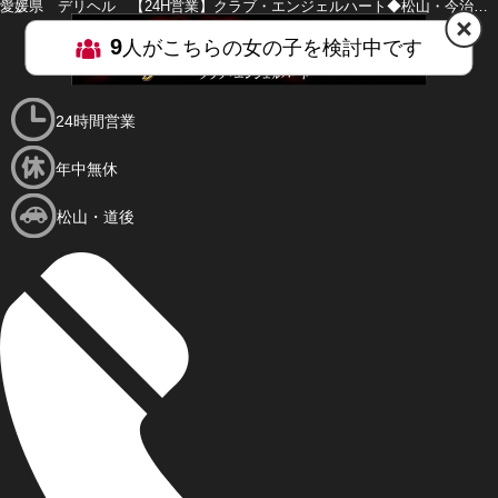
愛媛県 デリヘル 【24H営業】クラブ・エンジェルハート◆松山・今治・西条店◆
9
人がこちらの女の子を検討中です
HOME
MENU
24時間営業
年中無休
松山・道後