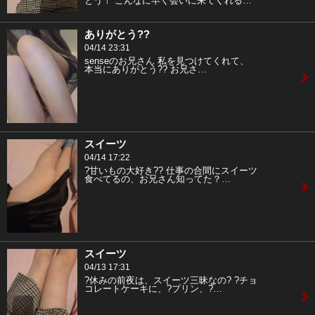
とう！ こんなに早く会いに来てくれる…
ありがとう??
04/14 23:31
senseのお兄さん 私を見つけてくれて、
本当にありがとう?? お兄さ…
スイーツ
04/14 17:22
?甘いもの大好き?? 仕事の合間にスイーツ
食べてるの、お兄さん知ってた？…
スイーツ
04/13 17:31
?休みの前夜は、スイーツ三昧なの? ?チョ
コレートケーキに、?プリン、?…