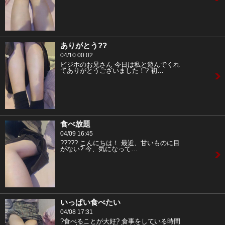
ありがとう??
04/10 00:02
ビジホのお兄さん 今日は私と遊んでくれ
てありがとうございました！? 初…
食べ放題
04/09 16:45
????? こんにちは！ 最近、甘いものに目
がない? 今、気になって…
いっぱい食べたい
04/08 17:31
?食べることが大好? 食事をしている時間