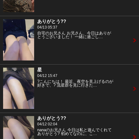
ありがとう??
04/13 05:37
自宅のお兄さん お兄さん、今日はありが
とうございました！ 一緒に過ごし…
星
04/12 15:47
?こんにちは！ 最近、夜空を見上げるのが
好きで、? 流星群を見に行きた…
ありがとう??
04/12 02:04
nanaのお兄さん 今日は私と遊んでくれて
ありがとう? 初めてなのに、こ…