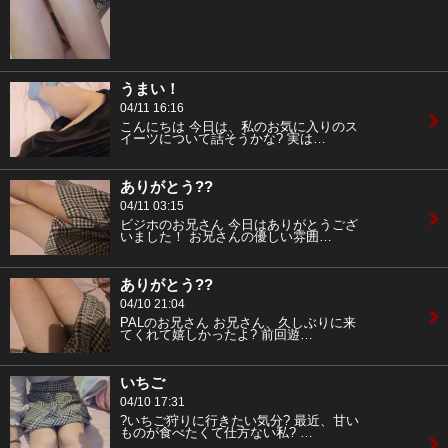
うまい！
04/11 16:16
こんにちは 今日は、私のお気に入りのス
イーツについて話そうかな? 実は…
ありがとう??
04/11 03:15
ビジホのお兄さん 今日はありがとうござ
いました！ お兄さんの優しい雰囲…
ありがとう??
04/10 21:04
PALのお兄さん お兄さん、久しぶりに来
てくれて嬉しかったよ? 前回遊…
いちご
04/10 17:31
?いちご狩りに行きたい気分? 最近、甘い
ものが食べたくて仕方ない私? …