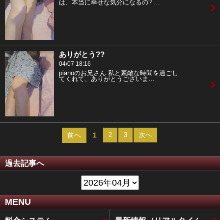
は、本当に幸せな気分になるの? …
ありがとう??
04/07 18:16
pianoのお兄さん 私と素敵な時間を過ごし
てくれて、ありがとうございま…
前へ
1
2
3
次へ
過去記事へ
MENU