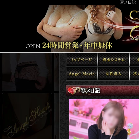
写メ日記｜