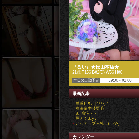
『るい』★松山本店★
21歳 T156 B82(D) W56 H80
本日の出勤予定
19:00～02:00
最新記事
羊羹ﾄﾞｳｿﾞ|????)?
東海道中膝栗毛
8月突入～?
豚カツday?
どっアップお礼っ( -∀-)
カレンダー